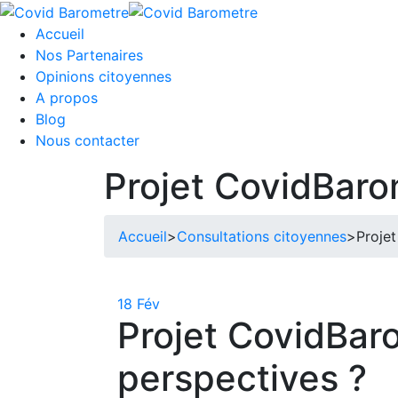
Skip
to
Accueil
content
Nos Partenaires
Opinions citoyennes
A propos
Blog
Nous contacter
Projet CovidBaro
Accueil
>
Consultations citoyennes
>
Proje
18
Fév
Projet CovidBar
perspectives ?