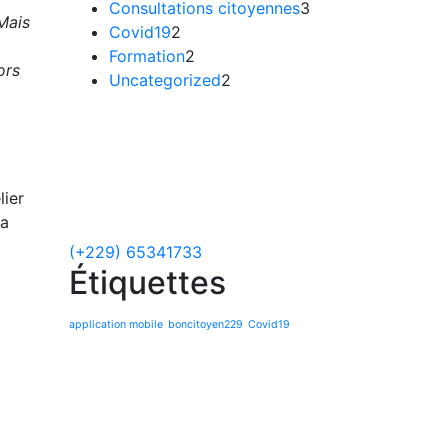
Consultations citoyennes
3
Mais
Covid19
2
Formation
2
ors
Uncategorized
2
Des intérrogations
ou suggestions ?
lier
Appelez nous!
la
(+229) 65341733
Étiquettes
application mobile
boncitoyen229
Covid19