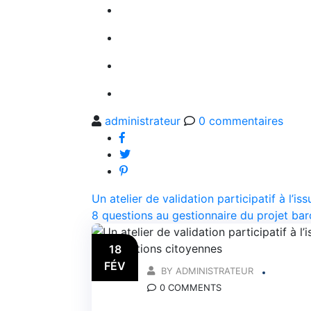
administrateur
0
commentaires
Navigation
Un atelier de validation participatif à l’i
8 questions au gestionnaire du projet ba
de
l’article
18
FÉV
BY ADMINISTRATEUR
0 COMMENTS