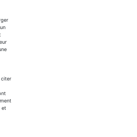
rger
 un
t
eur
une
citer
ont
ement
 et