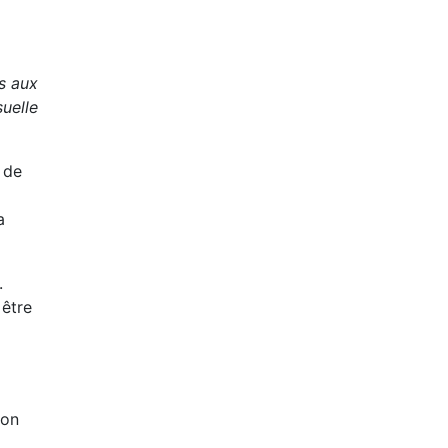
s aux
uelle
 de
a
.
 être
ion