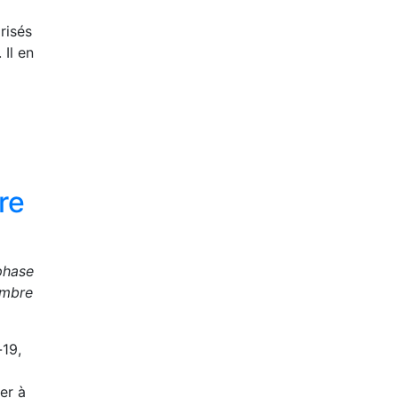
risés
 Il en
re
phase
embre
-19,
ier à