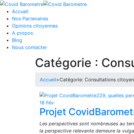
Skip
to
Accueil
content
Nos Partenaires
Opinions citoyennes
A propos
Blog
Nous contacter
Catégorie :
Consu
Accueil
>
Catégorie: Consultations citoye
18
Fév
Projet CovidBaromet
Les perspectives sont nombreuses au ter
la perspective relevante demeure la vulg