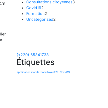
Consultations citoyennes
3
ors
Covid19
2
Formation
2
Uncategorized
2
Des intérrogations
lier
ou suggestions ?
la
Appelez nous!
(+229) 65341733
Étiquettes
application mobile
boncitoyen229
Covid19