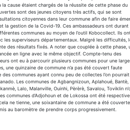
à la cause étaient chargés de la réussite de cette phase du
ertes sont des jeunes citoyens très actifs, qui se sont
ultations citoyennes dans leur commune afin de faire éme
 et la gestion de la Covid-19. Ces ambassadeurs ont durant
fférentes communes au moyen de l’outil Kobocollect. Ils on
c les superviseurs départementaux. Malgré les difficultés, l
inte des résultats fixés. A noter que couplée à cette phase, 
ancée en ligne avec le même objectif. Compte-tenu des
urs ont eu à parcourir plusieurs communes pour une large
es, une quinzaine de commune n’a pas été couvert faute
e des communes ayant connu peu de collectes l’on pourrait 
anado. Les communes de Agbangnizoun, Aplahoué, Bantè,
anmè, Lalo, Malanville, Ouinhi, Pèrèrè, Savalou, Toviklin n’
Les communes d’Adjohoun et de Lokossa ont été respectiv
ela ne tienne, une soixantaine de commune a été couverte
ermis au baromètre de prendre corps progressivement.