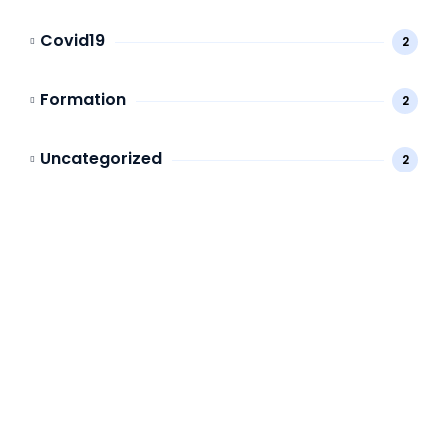
Covid19
2
Formation
2
Uncategorized
2
Des intérrogations ou
suggestions ? Appelez
nous!