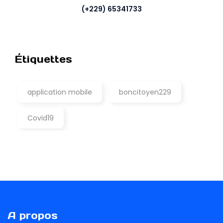
(+229) 65341733
Étiquettes
application mobile
boncitoyen229
Covid19
A propos